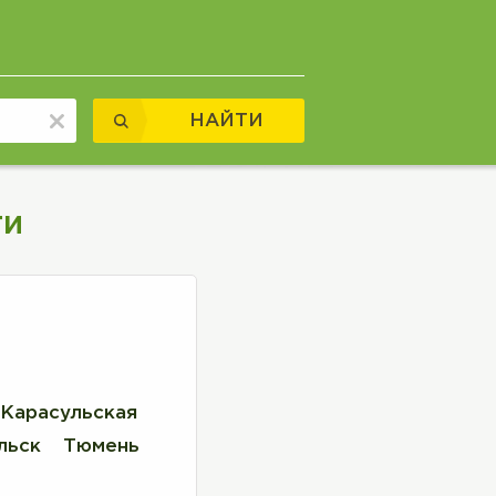
НАЙТИ
ти
Карасульская
льск
Тюмень