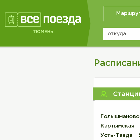
Маршру
ТЮМЕНЬ
Расписан
Станци
Голышманово
Картымская
Усть-Тавда