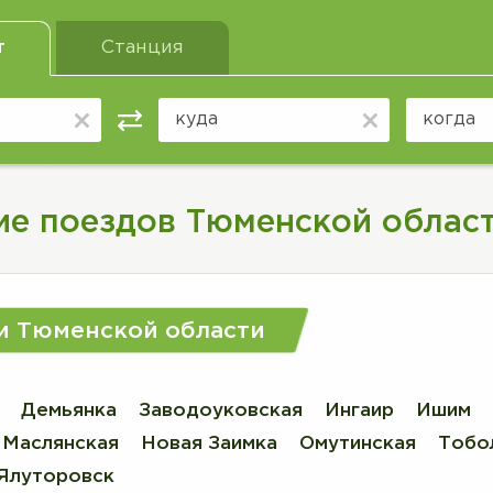
т
Станция
ие поездов Тюменской облас
и Тюменской области
Демьянка
Заводоуковская
Ингаир
Ишим
Маслянская
Новая Заимка
Омутинская
Тобо
Ялуторовск