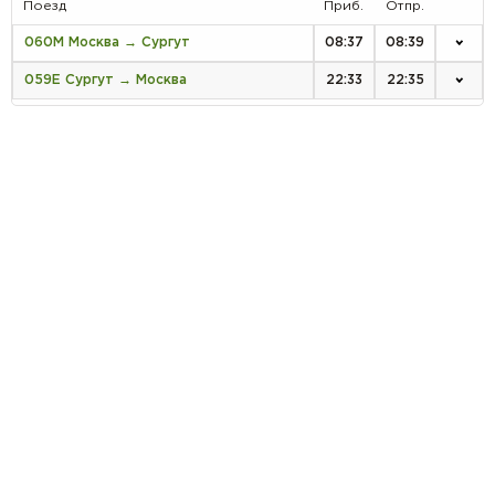
Поезд
Приб.
Отпр.
060М Москва → Сургут
08:37
08:39
059Е Сургут → Москва
22:33
22:35